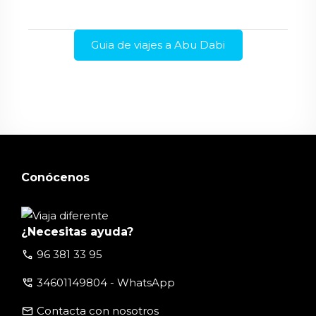
Guia de viajes a Abu Dabi
Conócenos
¿Necesitas ayuda?
call
96 381 33 95
perm_phone_msg
34601149804 - WhatsApp
email
Contacta con nosotros