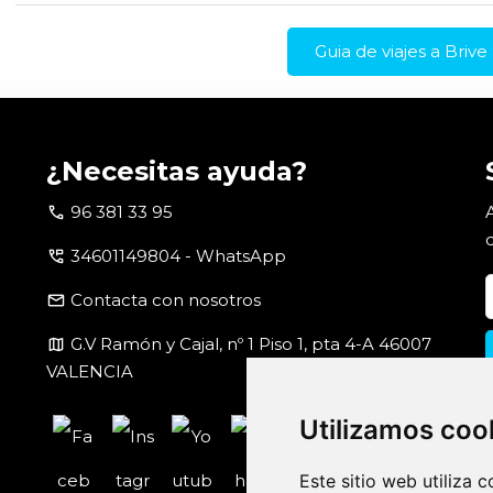
Guia de viajes a Brive
¿Necesitas ayuda?
call
96 381 33 95
perm_phone_msg
34601149804 - WhatsApp
email
Contacta con nosotros
map
G.V Ramón y Cajal, nº 1 Piso 1, pta 4-A 46007
VALENCIA
Utilizamos coo
Este sitio web utiliza 