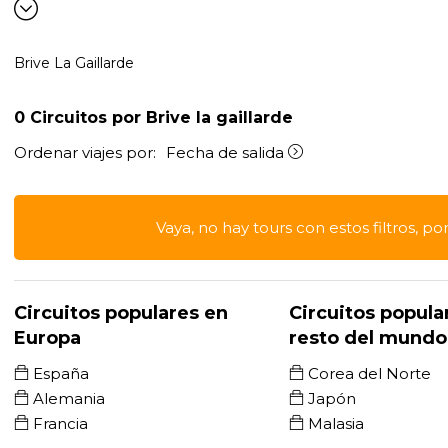
Brive La Gaillarde
0
Circuitos por Brive la gaillarde
Ordenar viajes por:
Fecha de salida
Vaya, no hay tours con estos filtros, po
Circuitos populares en
Circuitos popula
Europa
resto del mundo
España
Corea del Norte
Alemania
Japón
Francia
Malasia