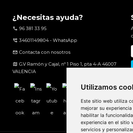
¿Necesitas ayuda?
call
96 381 33 95
perm_phone_msg
34601149804 - WhatsApp
email
Contacta con nosotros
map
G.V Ramón y Cajal, nº 1 Piso 1, pta 4-A 46007
VALENCIA
Utilizamos coo
Este sitio web utiliza 
mejorar su experiencia
habilitar la funcionalid
experiencia en el sitio
servicios y personaliza