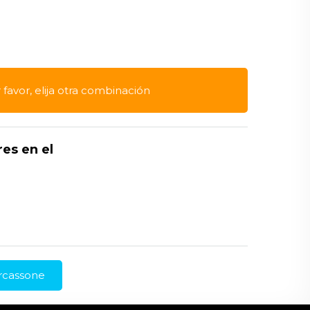
r favor, elija otra combinación
res en el
arcassone