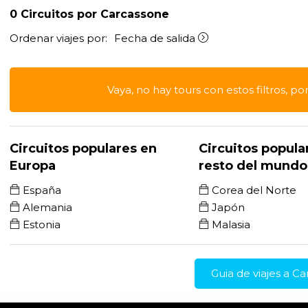
0
Circuitos por Carcassone
Ordenar viajes por:
Fecha de salida
Vaya, no hay tours con estos filtros, po
Circuitos populares en
Circuitos popula
Europa
resto del mundo
España
Corea del Norte
Alemania
Japón
Estonia
Malasia
Guia de viajes a C