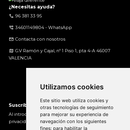
¿Necesitas ayuda?
call
96 381 33 95
perm_phone_msg
34601149804 - WhatsApp
email
Contacta con nosotros
map
G.V Ramón y Cajal, nº 1 Piso 1, pta 4-A 46007
VALENCIA
Utilizamos cookies
Este sitio web utiliza cookies y
Suscríbete
otras tecnologías de seguimiento
para mejorar su experiencia de
Al introducir tu email, aceptas nuestra
Política de
navegación con los siguientes
privacidad
fines:
para habilitar la