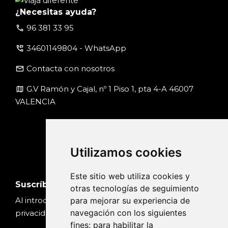
¿Necesitas ayuda?
call
96 381 33 95
perm_phone_msg
34601149804 - WhatsApp
email
Contacta con nosotros
map
G.V Ramón y Cajal, nº 1 Piso 1, pta 4-A 46007
VALENCIA
Utilizamos cookies
Este sitio web utiliza cookies y
Suscríbete
otras tecnologías de seguimiento
para mejorar su experiencia de
Al introducir tu email, aceptas nuestra
Política de
navegación con los siguientes
privacidad
fines:
para habilitar la