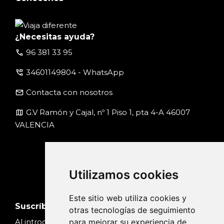
¿Necesitas ayuda?
call
96 381 33 95
perm_phone_msg
34601149804 - WhatsApp
email
Contacta con nosotros
map
G.V Ramón y Cajal, nº 1 Piso 1, pta 4-A 46007
VALENCIA
Utilizamos cookies
Este sitio web utiliza cookies y
Suscríbete
otras tecnologías de seguimiento
para mejorar su experiencia de
Al introducir tu email, aceptas nuestra
Política de