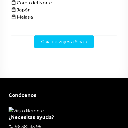
Corea del Norte
Japón
Malasia
Guia de viajes a Sinaia
Conócenos
¿Necesitas ayuda?
call
96 381 33 95