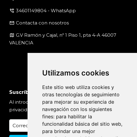
perm_phone_msg
34601149804 - WhatsApp
email
Contacta con nosotros
map
G.V Ramón y Cajal, nº 1 Piso 1, pta 4-A 46007
VALENCIA
Utilizamos cookies
Este sitio web utiliza cookies y
Suscríbete
otras tecnologías de seguimiento
para mejorar su experiencia de
Al introducir tu email, aceptas nuestra
Política de
navegación con los siguientes
privacidad
fines:
para habilitar la
funcionalidad básica del sitio web
,
para brindar una mejor