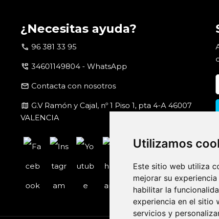
¿Necesitas ayuda?
call
96 381 33 95
perm_phone_msg
34601149804 - WhatsApp
email
Contacta con nosotros
map
G.V Ramón y Cajal, nº 1 Piso 1, pta 4-A 46007
VALENCIA
Utilizamos coo
Este sitio web utiliza 
mejorar su experiencia
habilitar la funcionalid
experiencia en el sitio
servicios y personaliza