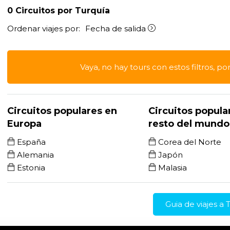
0
Circuitos por Turquía
Ordenar viajes por:
Fecha de salida
Vaya, no hay tours con estos filtros, po
Circuitos populares en
Circuitos popula
Europa
resto del mundo
España
Corea del Norte
Alemania
Japón
Estonia
Malasia
Guia de viajes a 