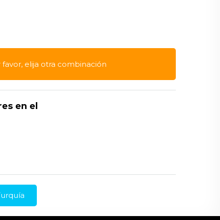
r favor, elija otra combinación
res en el
Turquía