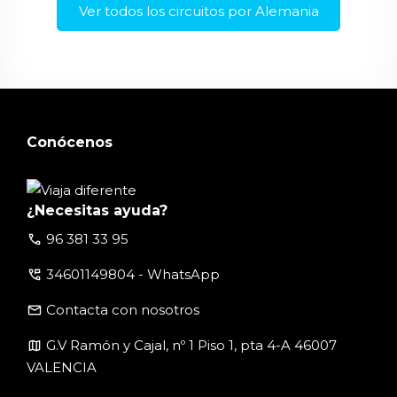
Ver todos los circuitos por Alemania
Conócenos
¿Necesitas ayuda?
call
96 381 33 95
perm_phone_msg
34601149804 - WhatsApp
email
Contacta con nosotros
map
G.V Ramón y Cajal, nº 1 Piso 1, pta 4-A 46007
VALENCIA