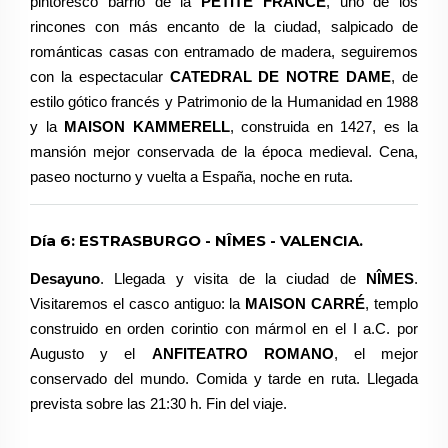
pintoresco barrio de la
PETITE FRANCE
, uno de los
rincones con más encanto de la ciudad, salpicado de
románticas casas con entramado de madera, seguiremos
con la espectacular
CATEDRAL DE NOTRE DAME
, de
estilo gótico francés y Patrimonio de la Humanidad en 1988
y la
MAISON KAMMERELL
, construida en 1427, es la
mansión mejor conservada de la época medieval. Cena,
paseo nocturno y vuelta a España, noche en ruta.
Día 6: ESTRASBURGO - NÎMES - VALENCIA.
Desayuno
. Llegada y visita de la ciudad de
NÎMES
.
Visitaremos el casco antiguo: la
MAISON CARRÉ
, templo
construido en orden corintio con mármol en el I a.C. por
Augusto y el
ANFITEATRO ROMANO
, el mejor
conservado del mundo. Comida y tarde en ruta. Llegada
prevista sobre las 21:30 h. Fin del viaje.