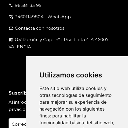
call
96 381 33 95
perm_phone_msg
34601149804 - WhatsApp
email
Contacta con nosotros
map
G.V Ramón y Cajal, nº 1 Piso 1, pta 4-A 46007
VALENCIA
Utilizamos cookies
Este sitio web utiliza cookies y
Suscríbete
otras tecnologías de seguimiento
para mejorar su experiencia de
Al introducir tu email, aceptas nuestra
Política de
navegación con los siguientes
privacidad
fines:
para habilitar la
funcionalidad básica del sitio web
,