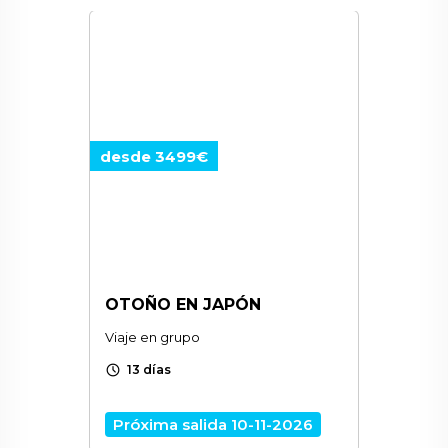
desde 3499€
OTOÑO EN JAPÓN
Viaje en grupo
schedule
13 días
Próxima salida 10-11-2026