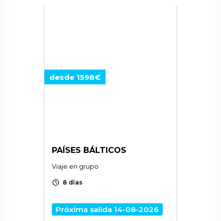
desde 1598€
PAÍSES BÁLTICOS
Viaje en grupo
schedule
8 días
Próxima salida 14-08-2026