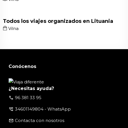
Todos los viajes organizados en Lituania
Vilna
Conócenos
¿Necesitas ayuda?
call
96 381 33 95
perm_phone_msg
34601149804 - WhatsApp
email
Contacta con nosotros