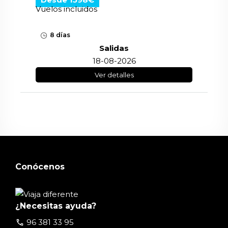
Vuelos incluidos
8 días
Salidas
18-08-2026
Ver detalles
Conócenos
¿Necesitas ayuda?
call
96 381 33 95