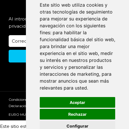
Este sitio web utiliza cookies y
Suscríbete
otras tecnologías de seguimiento
para mejorar su experiencia de
Al introducir tu email, aceptas nuestra
Política de
navegación con los siguientes
privacidad
fines:
para habilitar la
funcionalidad básica del sitio web
,
para brindar una mejor
experiencia en el sitio web
,
medir
su interés en nuestros productos
y servicios y personalizar las
interacciones de marketing
,
para
mostrar anuncios que sean más
relevantes para usted
.
Condiciones de cancelación
Aviso Legal
Privacidad
Aceptar
Declaración de accesibilidad de la web
Rechazar
EURO MUSIC TOURS S.L. CIF B98083645
Consultar
Este sitio está protegido por reCAPTCHA y se aplican la
Configurar