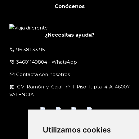
Conócenos
¿Necesitas ayuda?
call
96 381 33 95
perm_phone_msg
34601149804 - WhatsApp
email
Contacta con nosotros
map
G.V Ramón y Cajal, nº 1 Piso 1, pta 4-A 46007
VALENCIA
Utilizamos cookies