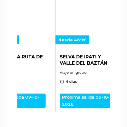
desde 469€
desde 44
RUTA DE
SELVA DE IRATI Y
LA RIOJ
VALLE DEL BAZTÁN
LA TAPA
Viaje en grupo
Viaje en gr
schedule
schedule
4 días
4 días
 09-10-
Próxima salida 09-10-
Próxima 
2026
2026