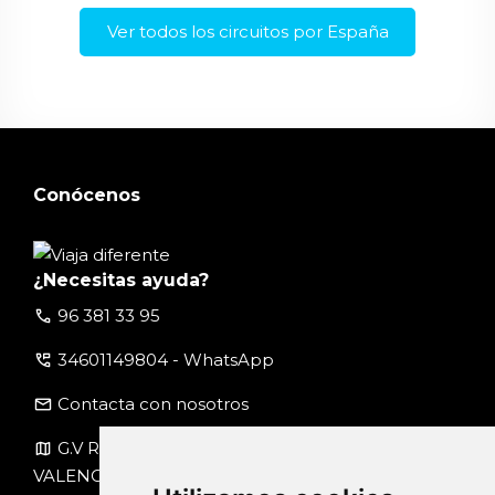
Ver todos los circuitos por España
Conócenos
¿Necesitas ayuda?
call
96 381 33 95
perm_phone_msg
34601149804 - WhatsApp
email
Contacta con nosotros
map
G.V Ramón y Cajal, nº 1 Piso 1, pta 4-A 46007
VALENCIA