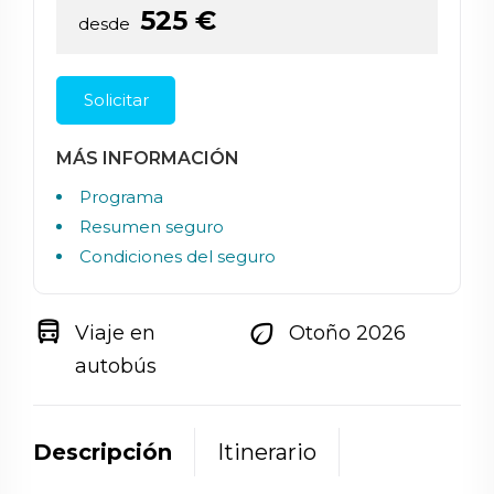
525
€
desde
Solicitar
MÁS INFORMACIÓN
Programa
Resumen seguro
Condiciones del seguro
directions_bus
eco
Viaje en
Otoño 2026
autobús
Descripción
Itinerario