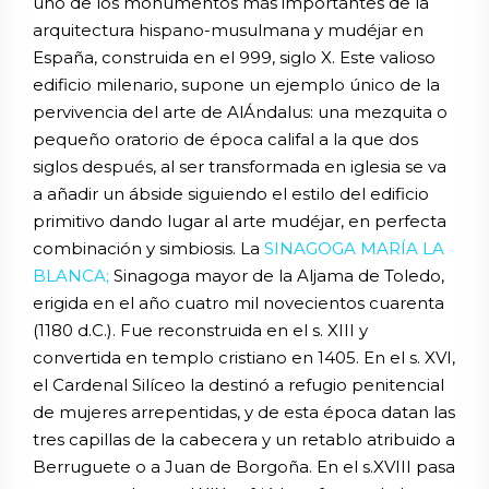
uno de los monumentos más importantes de la
arquitectura hispano-musulmana y mudéjar en
España, construida en el 999, siglo X. Este valioso
edificio milenario, supone un ejemplo único de la
pervivencia del arte de AlÁndalus: una mezquita o
pequeño oratorio de época califal a la que dos
siglos después, al ser transformada en iglesia se va
a añadir un ábside siguiendo el estilo del edificio
primitivo dando lugar al arte mudéjar, en perfecta
combinación y simbiosis. La
SINAGOGA MARÍA LA
BLANCA;
Sinagoga mayor de la Aljama de Toledo,
erigida en el año cuatro mil novecientos cuarenta
(1180 d.C.). Fue reconstruida en el s. XIII y
convertida en templo cristiano en 1405. En el s. XVI,
el Cardenal Silíceo la destinó a refugio penitencial
de mujeres arrepentidas, y de esta época datan las
tres capillas de la cabecera y un retablo atribuido a
Berruguete o a Juan de Borgoña. En el s.XVIII pasa