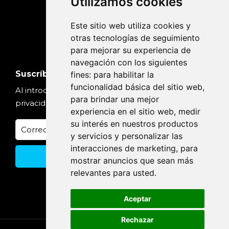
Utilizamos cookies
Este sitio web utiliza cookies y
otras tecnologías de seguimiento
para mejorar su experiencia de
navegación con los siguientes
Suscríbete
fines:
para habilitar la
funcionalidad básica del sitio web
,
Al introducir tu email, aceptas nuestra
Política de
para brindar una mejor
privacidad
experiencia en el sitio web
,
medir
su interés en nuestros productos
y servicios y personalizar las
interacciones de marketing
,
para
mostrar anuncios que sean más
relevantes para usted
.
Aceptar
Rechazar
Consultar