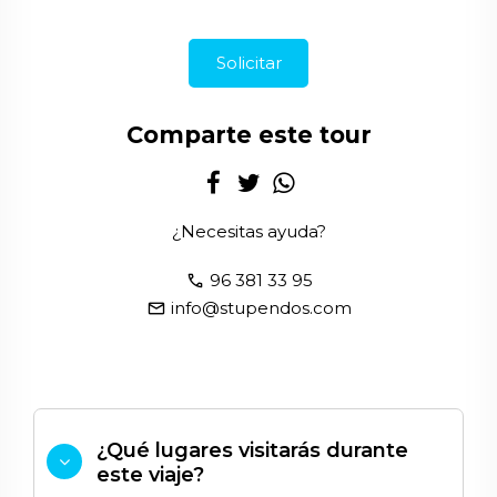
Solicitar
Comparte este tour
¿Necesitas ayuda?
call
96 381 33 95
email
info@stupendos.com
¿Qué lugares visitarás durante
este viaje?