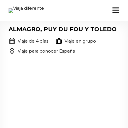
ALMAGRO, PUY DU FOU Y TOLEDO
calendar_month
trip
Viaje de 4 días
Viaje en grupo
location_on
Viaje para conocer España