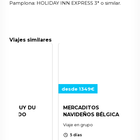
Pamplona: HOLIDAY INN EXPRESS 3* o similar.
Viajes similares
desde 1349€
desde 13
Y DU
MERCADITOS
MERCAD
O
NAVIDEÑOS BÉLGICA
NAVIDEÑ
SELVA N
Viaje en grupo
Viaje en gr
schedule
5 días