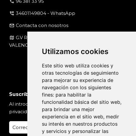
call
96 381 33 95
perm_phone_msg
34601149804 - WhatsApp
email
Contacta con nosotros
map
G.V Ramón y Cajal, nº 1 Piso 1, pta 4-A 46007
VALENCIA
Utilizamos cookies
Este sitio web utiliza cookies y
otras tecnologías de seguimiento
para mejorar su experiencia de
navegación con los siguientes
Suscríbete
fines:
para habilitar la
funcionalidad básica del sitio web
,
Al introducir tu email, aceptas nuestra
Política de
para brindar una mejor
privacidad
experiencia en el sitio web
,
medir
su interés en nuestros productos
y servicios y personalizar las