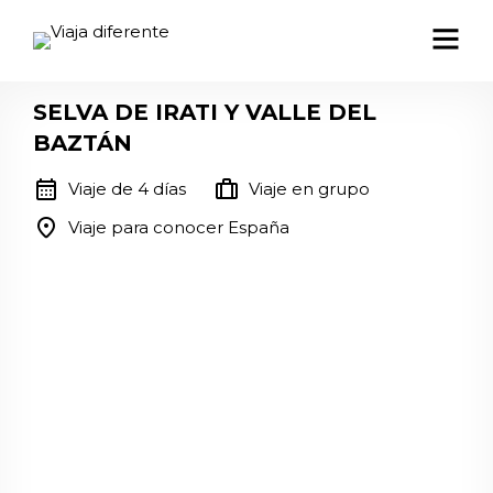
SELVA DE IRATI Y VALLE DEL
BAZTÁN
calendar_month
trip
Viaje de 4 días
Viaje en grupo
location_on
Viaje para conocer España