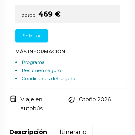
469
€
desde
Solicitar
MÁS INFORMACIÓN
Programa
Resumen seguro
Condiciones del seguro
directions_bus
eco
Viaje en
Otoño 2026
autobús
Descripción
Itinerario