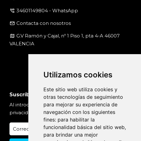
perm_phone_msg
34601149804 - WhatsApp
email
Contacta con nosotros
map
G.V Ramón y Cajal, nº 1 Piso 1, pta 4-A 46007
VALENCIA
Utilizamos cookies
Este sitio web utiliza cookies y
Suscríbete
otras tecnologías de seguimiento
para mejorar su experiencia de
Al introducir tu email, aceptas nuestra
Política de
navegación con los siguientes
privacidad
fines:
para habilitar la
funcionalidad básica del sitio web
,
para brindar una mejor