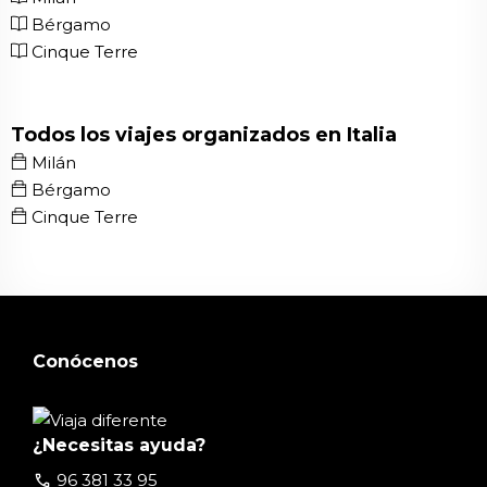
Bérgamo
Cinque Terre
Todos los viajes organizados en Italia
Milán
Bérgamo
Cinque Terre
Conócenos
¿Necesitas ayuda?
call
96 381 33 95