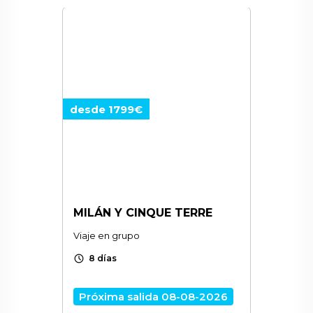
desde 1799€
MILÁN Y CINQUE TERRE
Viaje en grupo
schedule
8 días
Próxima salida 08-08-2026